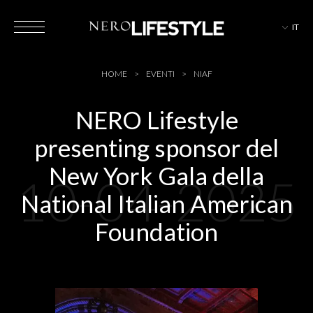
IT
HOTEL
HOME
EVENTI
NIAF
NERO Lifestyle
presenting sponsor del
MAGAZINE
New York Gala della
10-04-2025
National Italian American
EVENTI
Foundation