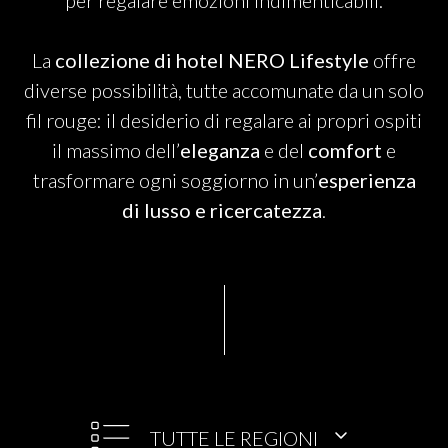
PARTNER
per regalare emozioni indimenticabili.
La
collezione di hotel NERO Lifestyle
offre
diverse possibilità, tutte accomunate da un solo
CHARITY
fil rouge: il desiderio di regalare ai propri ospiti
il massimo dell’
eleganza
e del
comfort
e
trasformare ogni soggiorno in un’
esperienza
CHAMPAGNE
di lusso e ricercatezza
.
NEWS