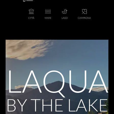
ABOUT US
CITTÀ
MARE
LAGO
CAMPAGNA
LAQUA
BY THE LAKE