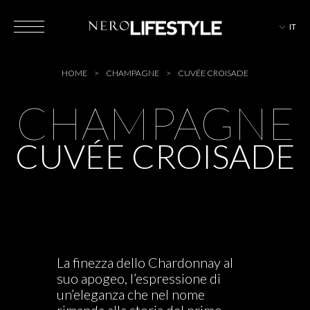
IT
HOTEL
HOME
CHAMPAGNE
CUVÉE CROISADE
CHAMPAGNE
CUVÉE CROISADE
MAGAZINE
EVENTI
La finezza dello Chardonnay al
suo apogeo, l’espressione di
un’eleganza che nel nome