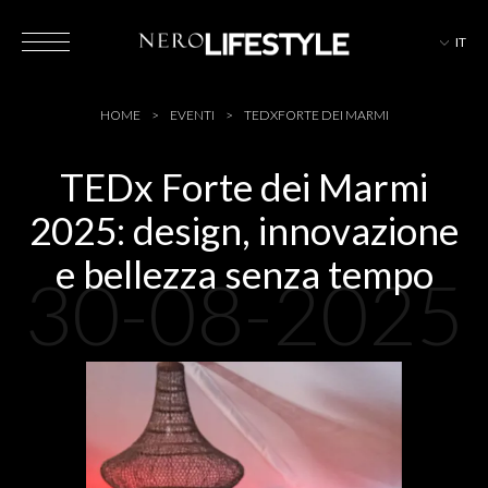
IT
HOTEL
HOME
EVENTI
TEDXFORTE DEI MARMI
TEDx Forte dei Marmi
2025: design, innovazione
MAGAZINE
e bellezza senza tempo
30-08-2025
EVENTI