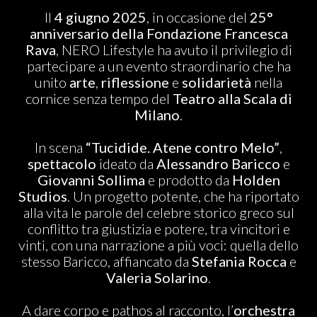
ABOUT US
Il
4 giugno 2025
, in occasione del
25°
anniversario della Fondazione Francesca
Rava
, NERO Lifestyle ha avuto il privilegio di
partecipare a un evento straordinario che ha
unito
arte
,
riflessione
e
solidarietà
nella
cornice senza tempo del
Teatro alla Scala di
Milano
.
In scena
“Tucidide. Atene contro Melo”
,
spettacolo
ideato da
Alessandro Baricco
e
Giovanni Sollima
e prodotto da
Holden
Studios
. Un progetto potente, che ha riportato
alla vita le parole del celebre storico greco sul
conflitto tra giustizia e potere, tra vincitori e
vinti, con una narrazione a più voci: quella dello
stesso Baricco, affiancato da
Stefania Rocca
e
Valeria Solarino
.
A dare corpo e pathos al racconto, l’
orchestra