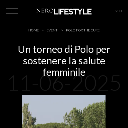
IT
HOTEL
HOME
EVENTI
POLO FOR THE CURE
Un torneo di Polo per
sostenere la salute
MAGAZINE
femminile
11-06-2025
EVENTI