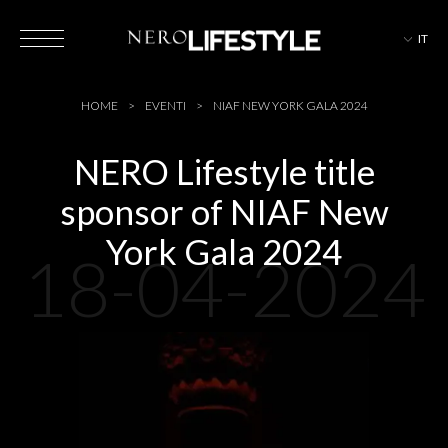
IT
HOTEL
HOME
EVENTI
NIAF NEW YORK GALA 2024
NERO Lifestyle title
sponsor of NIAF New
MAGAZINE
York Gala 2024
18-04-2024
EVENTI