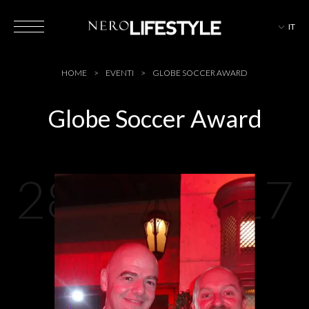
IT
HOTEL
HOME
EVENTI
GLOBE SOCCER AWARD
Globe Soccer Award
MAGAZINE
28-12-2017
EVENTI