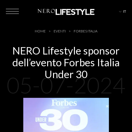
IT
HOTEL
HOME
EVENTI
FORBES ITALIA
NERO Lifestyle sponsor
dell’evento Forbes Italia
MAGAZINE
Under 30
05-07-2024
EVENTI