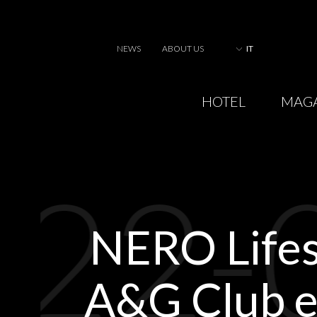
NEWS
ABOUT US
IT
HOTEL
MAG
22-
NERO Lifest
A&G Club e 