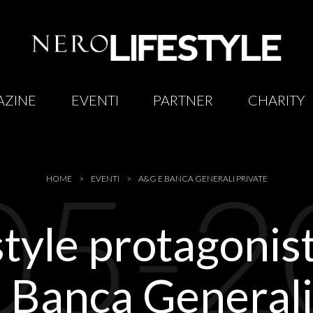
AZINE
EVENTI
PARTNER
CHARITY
05-2
HOME
EVENTI
A&G E BANCA GENERALI PRIVATE
yle protagonist
Banca Generali 