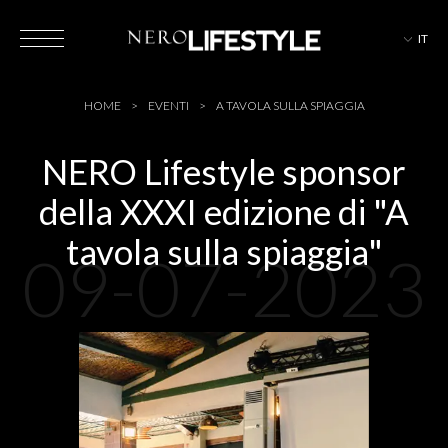
IT
HOTEL
HOME
EVENTI
A TAVOLA SULLA SPIAGGIA
NERO Lifestyle sponsor
della XXXI edizione di "A
MAGAZINE
tavola sulla spiaggia"
09-07-2023
EVENTI